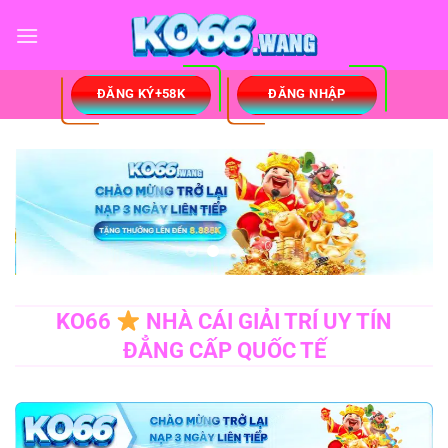
Chuyển
đến
nội
dung
ĐĂNG KÝ+58K
ĐĂNG NHẬP
KO66
NHÀ CÁI GIẢI TRÍ UY TÍN
ĐẲNG CẤP QUỐC TẾ