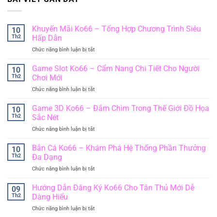
Khuyến Mãi Ko66 – Tổng Hợp Chương Trình Siêu
10
Th2
Hấp Dẫn
ở
Chức năng bình luận bị tắt
Khuyến
Mãi
Game Slot Ko66 – Cẩm Nang Chi Tiết Cho Người
10
Ko66
Th2
Chơi Mới
–
ở
Chức năng bình luận bị tắt
Tổng
Game
Hợp
Slot
Game 3D Ko66 – Đắm Chìm Trong Thế Giới Đồ Họa
Chương
10
Ko66
Trình
Th2
Sắc Nét
–
Siêu
ở
Chức năng bình luận bị tắt
Cẩm
Hấp
Game
Nang
Dẫn
3D
Bắn Cá Ko66 – Khám Phá Hệ Thống Phần Thưởng
Chi
10
Ko66
Tiết
Th2
Đa Dạng
–
Cho
ở
Chức năng bình luận bị tắt
Đắm
Người
Bắn
Chìm
Chơi
Cá
Hướng Dẫn Đăng Ký Ko66 Cho Tân Thủ Mới Dễ
Trong
09
Mới
Ko66
Thế
Th2
Dàng Hiểu
–
Giới
ở
Chức năng bình luận bị tắt
Khám
Đồ
Hướng