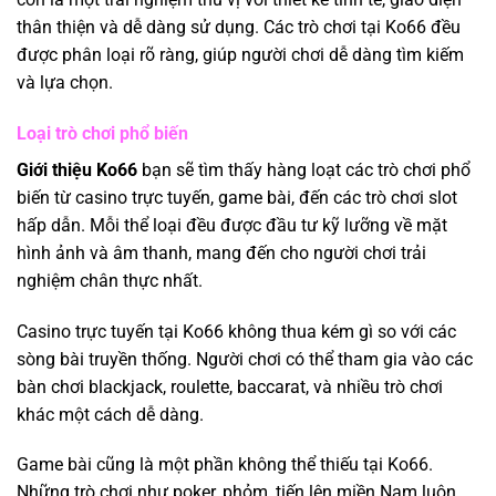
thân thiện và dễ dàng sử dụng. Các trò chơi tại Ko66 đều
được phân loại rõ ràng, giúp người chơi dễ dàng tìm kiếm
và lựa chọn.
Loại trò chơi phổ biến
Giới thiệu Ko66
bạn sẽ tìm thấy hàng loạt các trò chơi phổ
biến từ casino trực tuyến, game bài, đến các trò chơi slot
hấp dẫn. Mỗi thể loại đều được đầu tư kỹ lưỡng về mặt
hình ảnh và âm thanh, mang đến cho người chơi trải
nghiệm chân thực nhất.
Casino trực tuyến tại Ko66 không thua kém gì so với các
sòng bài truyền thống. Người chơi có thể tham gia vào các
bàn chơi blackjack, roulette, baccarat, và nhiều trò chơi
khác một cách dễ dàng.
Game bài cũng là một phần không thể thiếu tại Ko66.
Những trò chơi như poker, phỏm, tiến lên miền Nam luôn