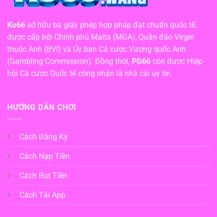
Ko66
sở hữu ba giấy phép hợp pháp đạt chuẩn quốc tế,
được cấp bởi Chính phủ Malta (MGA), Quần đảo Virgin
thuộc Anh (BVI) và Ủy ban Cá cược Vương quốc Anh
(Gambling Commission). Đồng thời,
PG66
còn được Hiệp
hội Cá cược Quốc tế công nhận là nhà cái uy tín.
HƯỚNG DẪN CHƠI
Cách Đăng Ký
Cách Nạp Tiền
Cách Rút Tiền
Cách Tải App