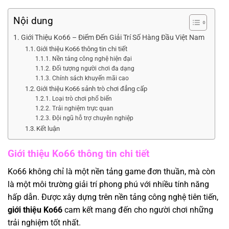
Nội dung
Giới Thiệu Ko66 – Điểm Đến Giải Trí Số Hàng Đầu Việt Nam
Giới thiệu Ko66 thông tin chi tiết
Nền tảng công nghệ hiện đại
Đối tượng người chơi đa dạng
Chính sách khuyến mãi cao
Giới thiệu Ko66 sảnh trò chơi đẳng cấp
Loại trò chơi phổ biến
Trải nghiệm trực quan
Đội ngũ hỗ trợ chuyên nghiệp
Kết luận
Giới thiệu Ko66 thông tin chi tiết
Ko66 không chỉ là một nền tảng game đơn thuần, mà còn
là một môi trường giải trí phong phú với nhiều tính năng
hấp dẫn. Được xây dựng trên nền tảng công nghệ tiên tiến,
giới thiệu Ko66
cam kết mang đến cho người chơi những
trải nghiệm tốt nhất.