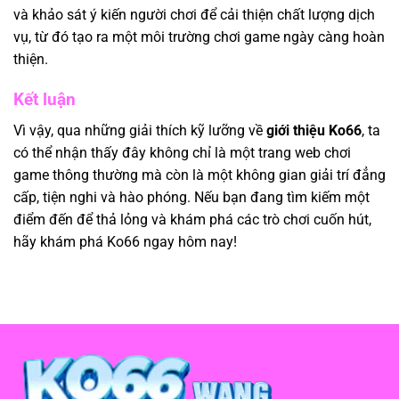
và khảo sát ý kiến người chơi để cải thiện chất lượng dịch
vụ, từ đó tạo ra một môi trường chơi game ngày càng hoàn
thiện.
Kết luận
Vì vậy, qua những giải thích kỹ lưỡng về
giới thiệu Ko66
, ta
có thể nhận thấy đây không chỉ là một trang web chơi
game thông thường mà còn là một không gian giải trí đẳng
cấp, tiện nghi và hào phóng. Nếu bạn đang tìm kiếm một
điểm đến để thả lỏng và khám phá các trò chơi cuốn hút,
hãy khám phá Ko66 ngay hôm nay!