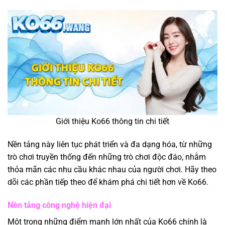
Giới thiệu Ko66 thông tin chi tiết
Nền tảng này liên tục phát triển và đa dạng hóa, từ những
trò chơi truyền thống đến những trò chơi độc đáo, nhằm
thỏa mãn các nhu cầu khác nhau của người chơi. Hãy theo
dõi các phần tiếp theo để khám phá chi tiết hơn về Ko66.
Nền tảng công nghệ hiện đại
Một trong những điểm mạnh lớn nhất của Ko66 chính là