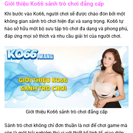
Giới thiệu Ko66 sảnh trò chơi đẳng cấp
Khi bước vào Ko66, người chơi sẽ được chào đón bởi một
không gian sảnh trò chơi hiện đại và sang trọng. Ko66 tự
hào sở hữu một bộ sưu tập trò chơi đa dạng và phong phú,
đáp ứng mọi sở thích và nhu cầu giải trí của người chơi.
Giới thiệu Ko66 sảnh trò chơi đẳng cấp
Sảnh trò chơi không chỉ đơn thuần là nơi để chơi game mà
còn là một trải nghiệm thú vị với thiết kế tinh tế, giao diện