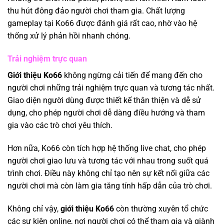
thu hút đông đảo người chơi tham gia. Chất lượng
gameplay tại Ko66 được đánh giá rất cao, nhờ vào hệ
thống xử lý phản hồi nhanh chóng.
Trải nghiệm trực quan
Giới thiệu Ko66
không ngừng cải tiến để mang đến cho
người chơi những trải nghiệm trực quan và tương tác nhất.
Giao diện người dùng được thiết kế thân thiện và dễ sử
dụng, cho phép người chơi dễ dàng điều hướng và tham
gia vào các trò chơi yêu thích.
Hơn nữa, Ko66 còn tích hợp hệ thống live chat, cho phép
người chơi giao lưu và tương tác với nhau trong suốt quá
trình chơi. Điều này không chỉ tạo nên sự kết nối giữa các
người chơi mà còn làm gia tăng tính hấp dẫn của trò chơi.
Không chỉ vậy,
giới thiệu Ko66
còn thường xuyên tổ chức
các sự kiện online, nơi người chơi có thể tham gia và giành