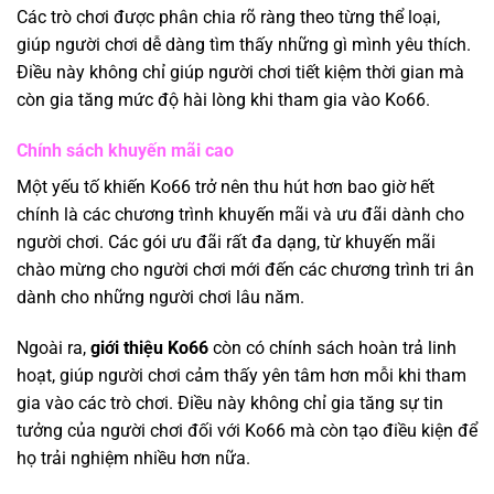
Các trò chơi được phân chia rõ ràng theo từng thể loại,
giúp người chơi dễ dàng tìm thấy những gì mình yêu thích.
Điều này không chỉ giúp người chơi tiết kiệm thời gian mà
còn gia tăng mức độ hài lòng khi tham gia vào Ko66.
Chính sách khuyến mãi cao
Một yếu tố khiến Ko66 trở nên thu hút hơn bao giờ hết
chính là các chương trình khuyến mãi và ưu đãi dành cho
người chơi. Các gói ưu đãi rất đa dạng, từ khuyến mãi
chào mừng cho người chơi mới đến các chương trình tri ân
dành cho những người chơi lâu năm.
Ngoài ra,
giới thiệu Ko66
còn có chính sách hoàn trả linh
hoạt, giúp người chơi cảm thấy yên tâm hơn mỗi khi tham
gia vào các trò chơi. Điều này không chỉ gia tăng sự tin
tưởng của người chơi đối với Ko66 mà còn tạo điều kiện để
họ trải nghiệm nhiều hơn nữa.