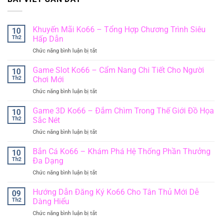
Khuyến Mãi Ko66 – Tổng Hợp Chương Trình Siêu
10
Th2
Hấp Dẫn
ở
Chức năng bình luận bị tắt
Khuyến
Mãi
Game Slot Ko66 – Cẩm Nang Chi Tiết Cho Người
10
Ko66
Th2
Chơi Mới
–
ở
Chức năng bình luận bị tắt
Tổng
Game
Hợp
Slot
Game 3D Ko66 – Đắm Chìm Trong Thế Giới Đồ Họa
Chương
10
Ko66
Trình
Th2
Sắc Nét
–
Siêu
ở
Chức năng bình luận bị tắt
Cẩm
Hấp
Game
Nang
Dẫn
3D
Bắn Cá Ko66 – Khám Phá Hệ Thống Phần Thưởng
Chi
10
Ko66
Tiết
Th2
Đa Dạng
–
Cho
ở
Chức năng bình luận bị tắt
Đắm
Người
Bắn
Chìm
Chơi
Cá
Hướng Dẫn Đăng Ký Ko66 Cho Tân Thủ Mới Dễ
Trong
09
Mới
Ko66
Thế
Th2
Dàng Hiểu
–
Giới
ở
Chức năng bình luận bị tắt
Khám
Đồ
Hướng