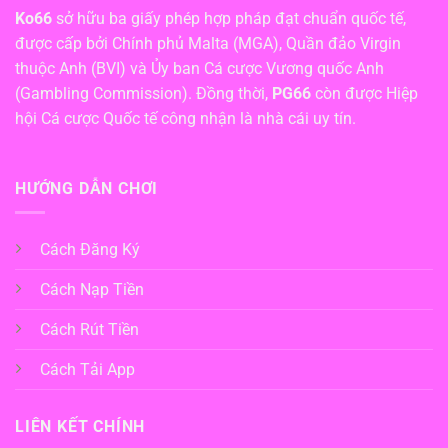
Ko66
sở hữu ba giấy phép hợp pháp đạt chuẩn quốc tế,
được cấp bởi Chính phủ Malta (MGA), Quần đảo Virgin
thuộc Anh (BVI) và Ủy ban Cá cược Vương quốc Anh
(Gambling Commission). Đồng thời,
PG66
còn được Hiệp
hội Cá cược Quốc tế công nhận là nhà cái uy tín.
HƯỚNG DẪN CHƠI
Cách Đăng Ký
Cách Nạp Tiền
Cách Rút Tiền
Cách Tải App
LIÊN KẾT CHÍNH