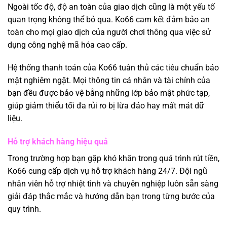
Ngoài tốc độ, độ an toàn của giao dịch cũng là một yếu tố
quan trọng không thể bỏ qua. Ko66 cam kết đảm bảo an
toàn cho mọi giao dịch của người chơi thông qua việc sử
dụng công nghệ mã hóa cao cấp.
Hệ thống thanh toán của Ko66 tuân thủ các tiêu chuẩn bảo
mật nghiêm ngặt. Mọi thông tin cá nhân và tài chính của
bạn đều được bảo vệ bằng những lớp bảo mật phức tạp,
giúp giảm thiểu tối đa rủi ro bị lừa đảo hay mất mát dữ
liệu.
Hỗ trợ khách hàng hiệu quả
Trong trường hợp bạn gặp khó khăn trong quá trình rút tiền,
Ko66 cung cấp dịch vụ hỗ trợ khách hàng 24/7. Đội ngũ
nhân viên hỗ trợ nhiệt tình và chuyên nghiệp luôn sẵn sàng
giải đáp thắc mắc và hướng dẫn bạn trong từng bước của
quy trình.