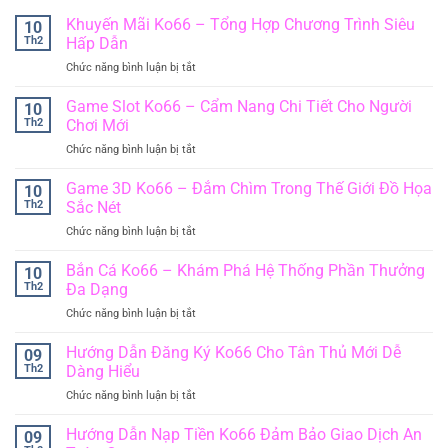
Khuyến Mãi Ko66 – Tổng Hợp Chương Trình Siêu
10
Th2
Hấp Dẫn
ở
Chức năng bình luận bị tắt
Khuyến
Mãi
Game Slot Ko66 – Cẩm Nang Chi Tiết Cho Người
10
Ko66
Th2
Chơi Mới
–
ở
Chức năng bình luận bị tắt
Tổng
Game
Hợp
Slot
Game 3D Ko66 – Đắm Chìm Trong Thế Giới Đồ Họa
Chương
10
Ko66
Trình
Th2
Sắc Nét
–
Siêu
ở
Chức năng bình luận bị tắt
Cẩm
Hấp
Game
Nang
Dẫn
3D
Bắn Cá Ko66 – Khám Phá Hệ Thống Phần Thưởng
Chi
10
Ko66
Tiết
Th2
Đa Dạng
–
Cho
ở
Chức năng bình luận bị tắt
Đắm
Người
Bắn
Chìm
Chơi
Cá
Hướng Dẫn Đăng Ký Ko66 Cho Tân Thủ Mới Dễ
Trong
09
Mới
Ko66
Thế
Th2
Dàng Hiểu
–
Giới
ở
Chức năng bình luận bị tắt
Khám
Đồ
Hướng
Phá
Họa
Dẫn
Hướng Dẫn Nạp Tiền Ko66 Đảm Bảo Giao Dịch An
Hệ
09
Sắc
Đăng