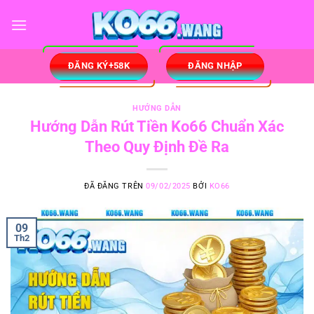
Chuyển
đến
nội
dung
ĐĂNG KÝ+58K
ĐĂNG NHẬP
HƯỚNG DẪN
Hướng Dẫn Rút Tiền Ko66 Chuẩn Xác
Theo Quy Định Đề Ra
ĐÃ ĐĂNG TRÊN
09/02/2025
BỞI
KO66
09
Th2