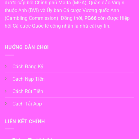
được cấp bởi Chính phủ Malta (MGA), Quần đảo Virgin
thuộc Anh (BVI) và Ủy ban Cá cược Vương quốc Anh
(Gambling Commission). Đồng thời,
PG66
còn được Hiệp
hội Cá cược Quốc tế công nhận là nhà cái uy tín.
HƯỚNG DẪN CHƠI
Cách Đăng Ký
Cách Nạp Tiền
Cách Rút Tiền
Cách Tải App
LIÊN KẾT CHÍNH