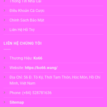
Thông Tin Nhà Cái
Điều Khoản Cá Cược
Chính Sách Bảo Mật
Liên Hệ Hỗ Trợ
LIÊN HỆ CHÚNG TÔI
Thương Hiệu:
Ko66
Website:
https://ko66.wang/
Địa Chỉ: 56 Đ. Tô Ký, Thới Tam Thôn, Hóc Môn, Hồ Chí
Minh, Việt Nam
Phone: (+84) 528781636
Sitemap