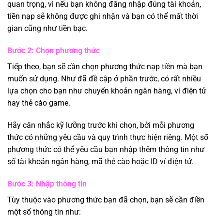
quan trọng, vì nếu bạn không đăng nhập đúng tài khoản,
tiền nạp sẽ không được ghi nhận và bạn có thể mất thời
gian cũng như tiền bạc.
Bước 2: Chọn phương thức
Tiếp theo, bạn sẽ cần chọn phương thức nạp tiền mà bạn
muốn sử dụng. Như đã đề cập ở phần trước, có rất nhiều
lựa chọn cho bạn như chuyển khoản ngân hàng, ví điện tử
hay thẻ cào game.
Hãy cân nhắc kỹ lưỡng trước khi chọn, bởi mỗi phương
thức có những yêu cầu và quy trình thực hiện riêng. Một số
phương thức có thể yêu cầu bạn nhập thêm thông tin như
số tài khoản ngân hàng, mã thẻ cào hoặc ID ví điện tử.
Bước 3: Nhập thông tin
Tùy thuộc vào phương thức bạn đã chọn, bạn sẽ cần điền
một số thông tin như: