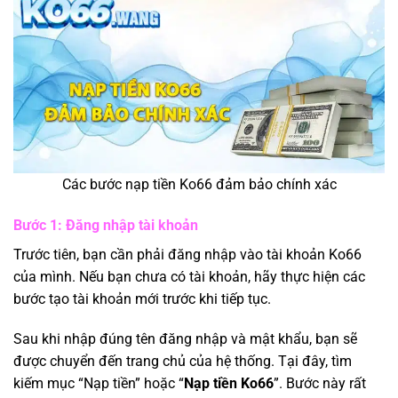
Các bước nạp tiền Ko66 đảm bảo chính xác
Bước 1: Đăng nhập tài khoản
Trước tiên, bạn cần phải đăng nhập vào tài khoản Ko66
của mình. Nếu bạn chưa có tài khoản, hãy thực hiện các
bước tạo tài khoản mới trước khi tiếp tục.
Sau khi nhập đúng tên đăng nhập và mật khẩu, bạn sẽ
được chuyển đến trang chủ của hệ thống. Tại đây, tìm
kiếm mục “Nạp tiền” hoặc “
Nạp tiền Ko66
”. Bước này rất