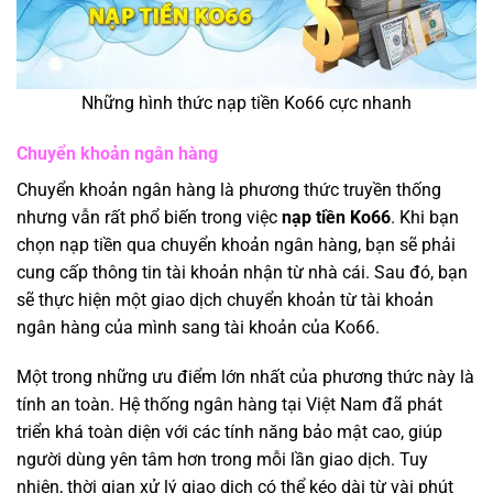
Những hình thức nạp tiền Ko66 cực nhanh
Chuyển khoản ngân hàng
Chuyển khoản ngân hàng là phương thức truyền thống
nhưng vẫn rất phổ biến trong việc
nạp tiền Ko66
. Khi bạn
chọn nạp tiền qua chuyển khoản ngân hàng, bạn sẽ phải
cung cấp thông tin tài khoản nhận từ nhà cái. Sau đó, bạn
sẽ thực hiện một giao dịch chuyển khoản từ tài khoản
ngân hàng của mình sang tài khoản của Ko66.
Một trong những ưu điểm lớn nhất của phương thức này là
tính an toàn. Hệ thống ngân hàng tại Việt Nam đã phát
triển khá toàn diện với các tính năng bảo mật cao, giúp
người dùng yên tâm hơn trong mỗi lần giao dịch. Tuy
nhiên, thời gian xử lý giao dịch có thể kéo dài từ vài phút