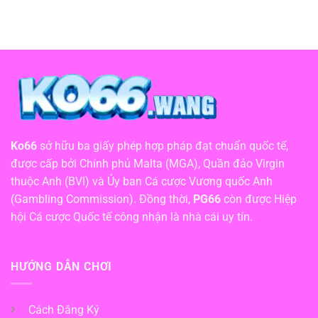
Dẫn
Xác
Cao
Tải
Theo
App
Quy
Ko66
Định
Trên
Đề
Điện
Ra
Thoại
Nhận
Ngay
66k
Ko66
sở hữu ba giấy phép hợp pháp đạt chuẩn quốc tế,
được cấp bởi Chính phủ Malta (MGA), Quần đảo Virgin
thuộc Anh (BVI) và Ủy ban Cá cược Vương quốc Anh
(Gambling Commission). Đồng thời,
PG66
còn được Hiệp
hội Cá cược Quốc tế công nhận là nhà cái uy tín.
HƯỚNG DẪN CHƠI
Cách Đăng Ký