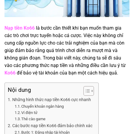
Nạp tiền Ko66
là bước cần thiết khi bạn muốn tham gia
các trò chơi trực tuyến hoặc cá cược. Việc này không chỉ
cung cấp nguồn lực cho các trải nghiệm của bạn mà còn
giúp đảm bảo rằng quá trình chơi diễn ra mượt mà và
không gián đoạn. Trong bài viết này, chúng ta sẽ đi sâu
vào các phương thức nạp tiền và những điều cần lưu ý từ
Ko66
để bảo vệ tài khoản của bạn một cách hiệu quả.
Nội dung
Những hình thức nạp tiền Ko66 cực nhanh
Chuyển khoản ngân hàng
Ví điện tử
Thẻ cào game
Các bước nạp tiền Ko66 đảm bảo chính xác
Bước 1: Đăng nhập tài khoản