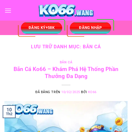
Chuyển
đến
nội
dung
ĐĂNG KÝ+58K
ĐĂNG NHẬP
LƯU TRỮ DANH MỤC:
BẮN CÁ
BẮN CÁ
Bắn Cá Ko66 – Khám Phá Hệ Thống Phần
Thưởng Đa Dạng
ĐÃ ĐĂNG TRÊN
10/02/2025
BỞI
KO66
10
Th2