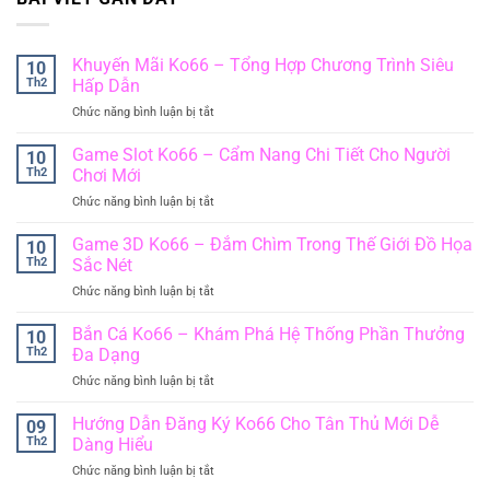
Khuyến Mãi Ko66 – Tổng Hợp Chương Trình Siêu
10
Th2
Hấp Dẫn
ở
Chức năng bình luận bị tắt
Khuyến
Mãi
Game Slot Ko66 – Cẩm Nang Chi Tiết Cho Người
10
Ko66
Th2
Chơi Mới
–
ở
Chức năng bình luận bị tắt
Tổng
Game
Hợp
Slot
Game 3D Ko66 – Đắm Chìm Trong Thế Giới Đồ Họa
Chương
10
Ko66
Trình
Th2
Sắc Nét
–
Siêu
ở
Chức năng bình luận bị tắt
Cẩm
Hấp
Game
Nang
Dẫn
3D
Bắn Cá Ko66 – Khám Phá Hệ Thống Phần Thưởng
Chi
10
Ko66
Tiết
Th2
Đa Dạng
–
Cho
ở
Chức năng bình luận bị tắt
Đắm
Người
Bắn
Chìm
Chơi
Cá
Hướng Dẫn Đăng Ký Ko66 Cho Tân Thủ Mới Dễ
Trong
09
Mới
Ko66
Thế
Th2
Dàng Hiểu
–
Giới
ở
Chức năng bình luận bị tắt
Khám
Đồ
Hướng